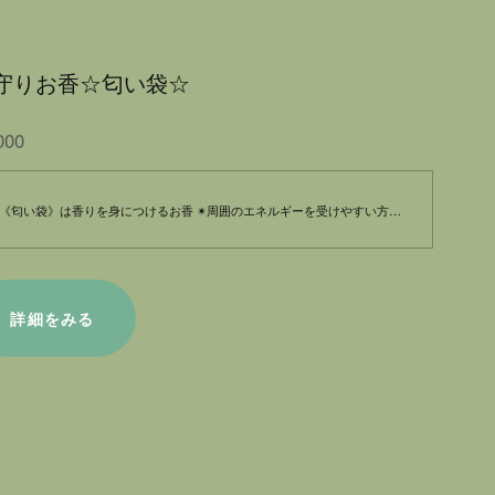
守りお香☆匂い袋☆
000
《匂い袋》は香りを身につけるお香 ✴︎周囲のエネルギーを受けやすい方 ✴︎手軽に気分転換したい 様々な香料を、布袋に入れたものです。 身につけることにより…緩やかな香りをもたらしてくれる香料を、布袋に入れたものです。 カバンに入れて持ち運んだり、御守りの形にして お財布や名刺入れにいれたり…幅広い楽しみ方ができます。 誰でもお手軽に楽しむことができるのが、匂い袋です。
詳細をみる