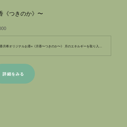
香《つきのか》〜
000
香月希オリジナルお香⭐︎《月香〜つきのか〜》 月のエネルギーを取り入れ、不要なエネルギーを手放すお香。 身体の中はエネルギーが滞りやすい！ 月のエネルギーで定期的に浄化しましょう。 １日の終わり…リラックスの時間… その時間をサポートするお香です。 満月のエネルギーチャージをしたい時。 気持ちをリセットしたい時…お楽しみください。 今回…御守りお香をプレゼントさせていただきます。ご購入様だけの御守りお香です。
詳細をみる