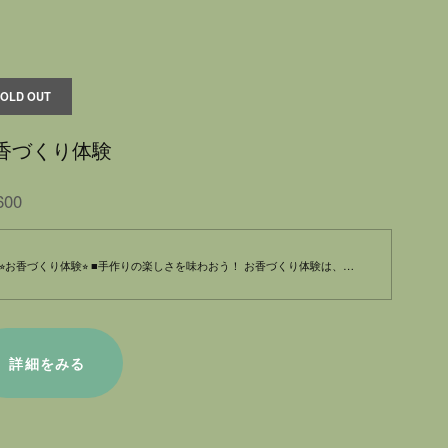
SOLD OUT
香づくり体験
600
⭐︎お香づくり体験⭐︎ ■手作りの楽しさを味わおう！ お香づくり体験は、自分だけのオリジナルなお香を手作りする特別な機会です。香りを選び、ブレンドするプロセスを通じて、クリエイティブな時間を楽しむことができます。自然な素材を使用し、自身の好みに合わせた香りを体験することで、心を癒し、リラックスできます。 ■自分だけの香りを満喫しよう！ この体験では、さまざまな香りの素を自分で選び、調合することが可能です。自分の感情や状態に合わせて、香りを作り上げることで、特別なリフレッシュタイムを実現します。自宅で心安らぐ空間をつくったり、プレゼントとしても喜ばれる一品が仕上がります。 ※大切な方へのお供え用としても、お使いいただけます。 ✴︎リフレッシュしたいとき ✴︎気分転換をしたいとき ✴︎自分へのご褒美に最適！ お香づくり体験を通じて、心に穏やかさと歓びをもたらす香りを見つけてみましょう。貴重な体験は、あなたの心を満たし、特別な時間を演出します。 創り上げる歓びを感じながら、自分だけのお香の世界に浸りましょう！ ※開催希望お日にち《応相談》※ 是非お問合せください^_^
詳細をみる