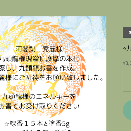
⭐
¥3,