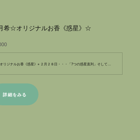
月希☆オリジナルお香《惑星》☆
000
オリジナルお香《惑星》⭐︎ ２月２８日・・・「7つの惑星直列」そして…新月。 私たちは…惑星のもつ《エネルギー》に大きな影響を受けてます。 個々のエネルギー…水星はコミュニケーション・火星は活動的・木星は発展…etc そのエネルギーをお香に込めて… 2025年２月の惑星直列は…運命を再構築‼️ ４月は新たなスタートの時 宇宙のエネルギーを取り入れ、不安やストレスを緩和するお香です。 ✴︎日々の疲れを癒したい方 ✴︎新たなインスピレーションを得たい方 惑星の香りは、それぞれ異なる特性を持っており、不思議な体験をもたらします。香りを楽しむことで、心身のバランスを整え、あなたの日常にスパイスを加えてくれます。 リラックスしたい時や、集中力を高めたい時に、ぜひお試しください。特別なひとときを演出するお香です。 ☆惑星のお守り文香プレゼント☆
詳細をみる