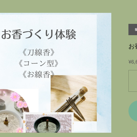
お
¥6,