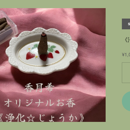
《
¥1,