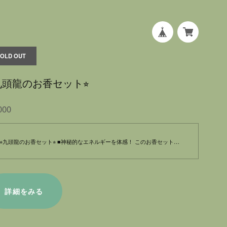
SOLD OUT
︎九頭龍のお香セット⭐︎
000
⭐︎九頭龍のお香セット⭐︎ ■神秘的なエネルギーを体感！ このお香セットは、九頭龍の持つ神秘的な力を体感できる特別なアイテムです。九頭龍は古くから日本の伝説に登場し、豊かさや繁栄の象徴とされています。このお香を焚くことで、心を穏やかにし、あなたの周囲に流れるエネルギーを整えます。 ■特別な香りで心身のリフレッシュ！ 九頭龍のお香は、独自にブレンドされた香料から成り、深いリラックス効果をもたらします。忙しい日常の中で心が疲れた時や、新たな挑戦をする前に、ぜひお試しください。軽やかな香りがあなたの空間を洗練されたものに変えてくれます。 ✴︎瞑想やリフレクションのために ✴︎特別な出会いやイベントの前に ✴︎疲れを癒したい時に 九頭龍のお香が、心を清め、ポジティブなエネルギーを与えてくれることでしょう。大切なひとときを演出するために、あなたの生活に取り入れてみてください。 ☆九頭龍の力を象徴するお守り文香プレゼント☆ 清らかな心を、日常の中に取り入れ、それぞれの瞬間を特別なものにしましょう！
詳細をみる