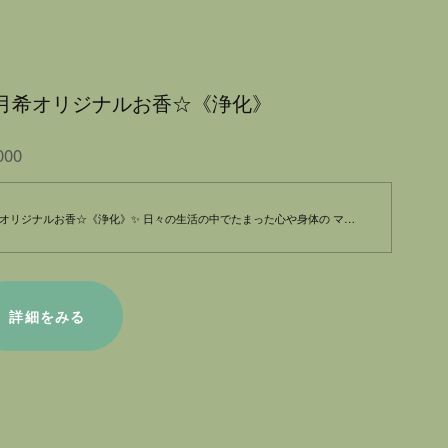
月希オリジナルお香☆《浄化》
000
オリジナルお香☆《浄化》✨ 日々の生活の中でたまった心や身体の マイナスエネルギーを浄化しませんか？ 《浄化》は特別な香料をブレンドし、心と身体を軽やかに保つお手伝いをします。使うことで、疲れた心にスペースを与え、柔らかな空気をもたらします。 １日の終わりに…週の終わりに…新たなスタートを始める前に自身のリセット！！ ✴︎タロットカードやルーンの浄化 ✴︎お掃除の後 ✴︎自身のリフレッシュにお役立てください。 リラックスしたい時や、新たなスタートを切りたい時に、ぜひお試しください。お香の香りが、あなたの大切な時間を演出します。 ☆浄化をサポートするお守り文香プレゼント☆ お香の力で、清らかな心を日常に取り入れましょう！
詳細をみる