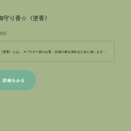
御守り香☆《塗香》
000
《塗香》とは… ✴︎パウダー状のお香…自身の身を清めるために使います。 心を清めたり、邪気を寄せ付けない！ そういった意味で塗香は仏教で取り入れられたと言われます。 ✴︎周囲のエネルギーを受けやすい方 ✴︎手軽に気分転換したい 毎日、沢山の人と接すると、様々なエネルギーを受けてしまいます。又、気持ちの切り替えや気分転換…リラックスしたい…。 そんな時に塗香がおすすめです。 使い方は《塗香》と一緒に送らせていただきます。 ご購入いただきました際には、お誕生日や願い事をお聞かせ下さい。ご希望に合わせた塗香を作成させていただきます。
詳細をみる